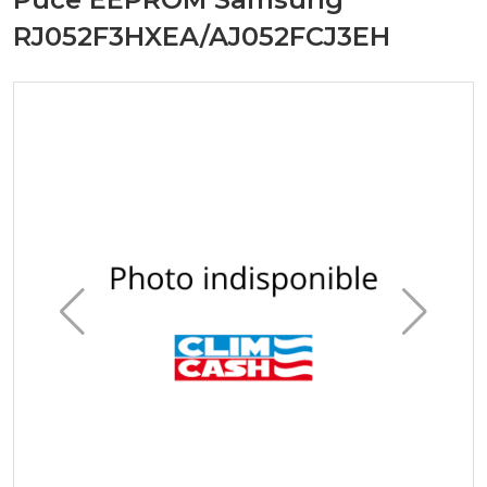
RJ052F3HXEA/AJ052FCJ3EH