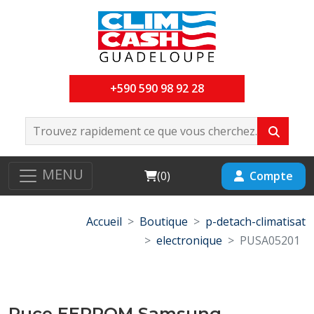
+590 590 98 92 28
MENU
Cart
Compte
(
0
)
Accueil
Boutique
p-detach-climatisat
electronique
PUSA05201
Puce EEPROM Samsung