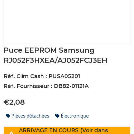
Puce EEPROM Samsung
RJ052F3HXEA/AJ052FCJ3EH
Réf. Clim Cash : PUSA05201
Réf. Fournisseur : DB82-01121A
€2,08
Pièces détachées
Électronique
ARRIVAGE EN COURS (Voir dans