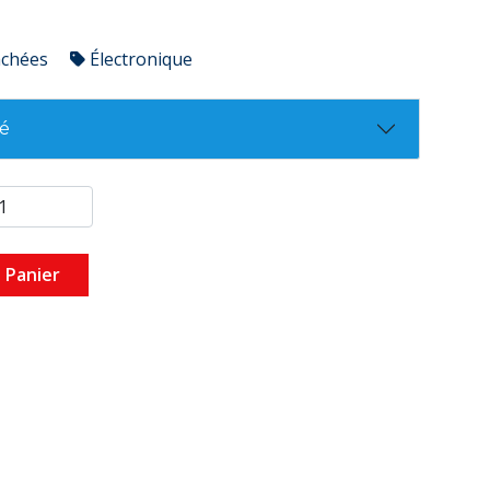
achées
Électronique
té
 Panier