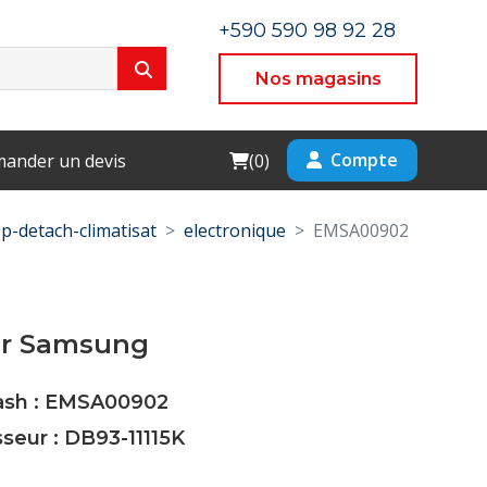
+590 590 98 92 28
Nos magasins
Cart
Compte
ander un devis
(
0
)
p-detach-climatisat
electronique
EMSA00902
r Samsung
Cash : EMSA00902
sseur : DB93-11115K