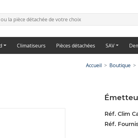
d
Climatiseurs
Pièces détachées
SAV
Dem
Accueil
Boutique
Émetteu
Réf. Clim 
Réf. Fourni