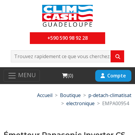
+590 590 98 92 28
MENU
Cart
Compte
(
0
)
Accueil
Boutique
p-detach-climatisat
electronique
EMPA00954
Émetteur Panasonic Inverter CS-