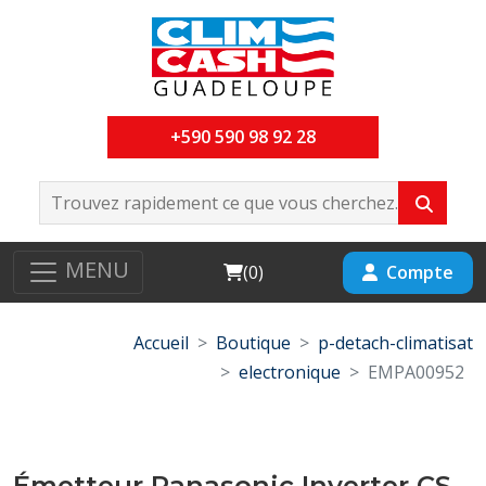
+590 590 98 92 28
MENU
Cart
Compte
(
0
)
Accueil
Boutique
p-detach-climatisat
electronique
EMPA00952
Émetteur Panasonic Inverter CS-