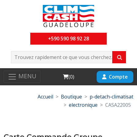
+590 590 98 92 28
MENU
Cart
Compte
(
0
)
Accueil
Boutique
p-detach-climatisat
electronique
CASA22005
Carte Commande Groupe