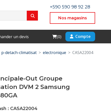
+590 590 98 92 28
Nos magasins
Cart
Compte
ander un devis
(
0
)
p-detach-climatisat
electronique
CASA22004
incipale-Out Groupe
ation DVM 2 Samsung
-80GA
Cash : CASA22004