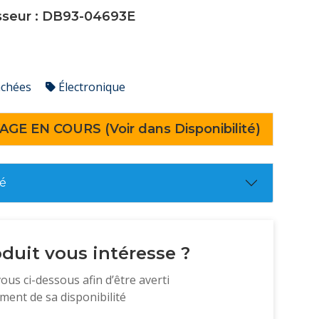
isseur : DB93-04693E
achées
Électronique
AGE EN COURS (Voir dans Disponibilité)
té
duit vous intéresse ?
vous ci-dessous afin d’être averti
ent de sa disponibilité