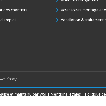
ct
Armoires réfrigérées
ations chantiers
Accessoires montage et e
 d'emploi
Ventilation & traitement d
lim Cash)
réalisé et maintenu par
WSI
|
Mentions légales
|
Politique d