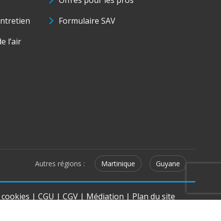
Offres pour les pros
ntretien
Formulaire SAV
e l’air
Autres régions :
Martinique
Guyane
e cookies
|
CGU
|
CGV
|
Médiation
|
Plan du site