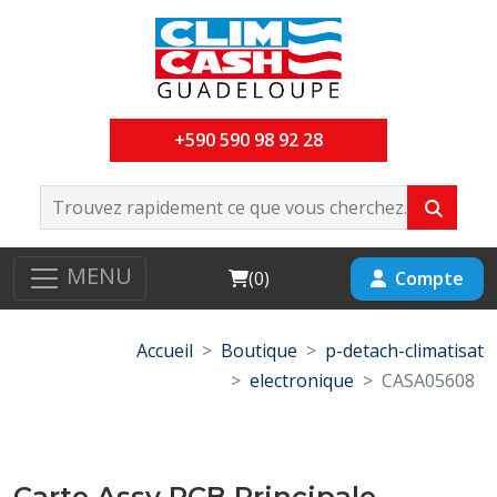
+590 590 98 92 28
MENU
Cart
Compte
(
0
)
Accueil
Boutique
p-detach-climatisat
electronique
CASA05608
Carte Assy PCB Principale