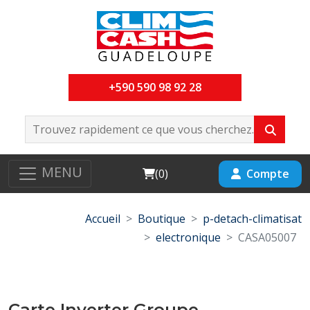
+590 590 98 92 28
MENU
Cart
Compte
(
0
)
Accueil
Boutique
p-detach-climatisat
electronique
CASA05007
Carte Inverter Groupe