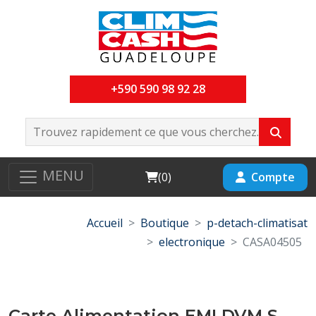
+590 590 98 92 28
MENU
Cart
Compte
(
0
)
Accueil
Boutique
p-detach-climatisat
electronique
CASA04505
Carte Alimentation EMI DVM S