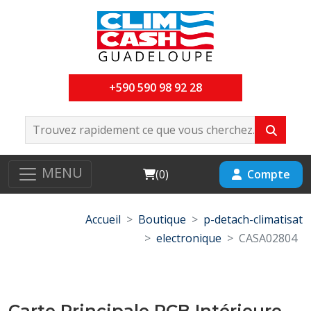
+590 590 98 92 28
MENU
Cart
Compte
(
0
)
Accueil
Boutique
p-detach-climatisat
electronique
CASA02804
Carte Principale PCB Intérieure