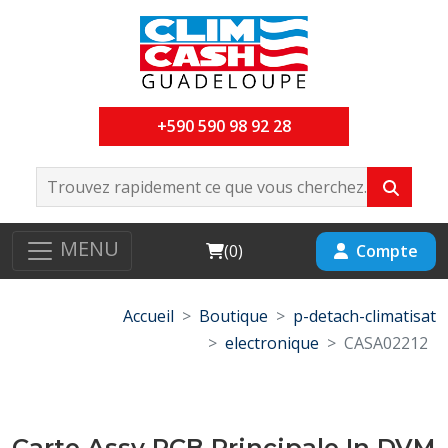
+590 590 98 92 28
MENU
Cart
Compte
(
0
)
Accueil
Boutique
p-detach-climatisat
electronique
CASA02212
Carte Assy PCB Principale In DVM