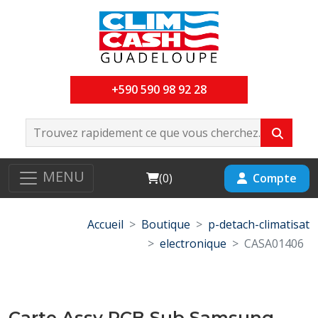
+590 590 98 92 28
MENU
Cart
Compte
(
0
)
Accueil
Boutique
p-detach-climatisat
electronique
CASA01406
Carte Assy PCB Sub Samsung