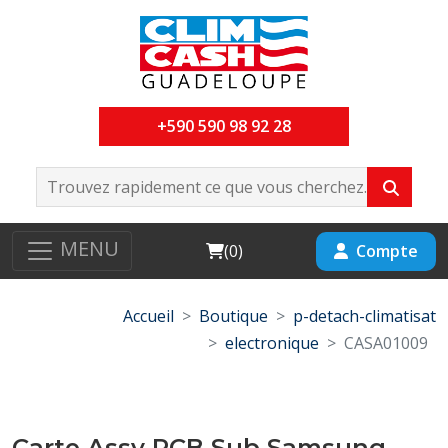
+590 590 98 92 28
MENU
Cart
Compte
(
0
)
Accueil
Boutique
p-detach-climatisat
electronique
CASA01009
Carte Assy PCB Sub Samsung