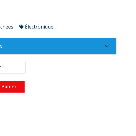
achées
Électronique
té
 Panier