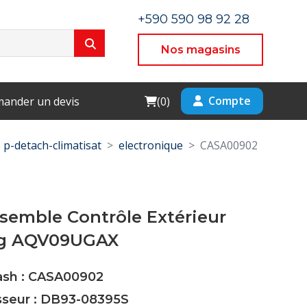
+590 590 98 92 28
Nos magasins
Cart
Compte
ander un devis
(
0
)
p-detach-climatisat
electronique
CASA00902
semble Contrôle Extérieur
g AQV09UGAX
Cash : CASA00902
isseur : DB93-08395S