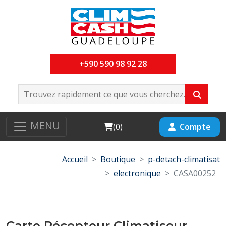
+590 590 98 92 28
MENU
Cart
Compte
(
0
)
Accueil
Boutique
p-detach-climatisat
electronique
CASA00252
Carte Récepteur Climatiseur