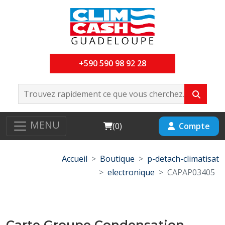
+590 590 98 92 28
MENU
Cart
Compte
(
0
)
Accueil
Boutique
p-detach-climatisat
electronique
CAPAP03405
Carte Groupe Condensation