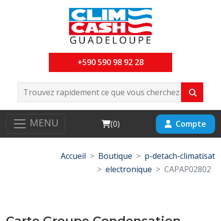
+590 590 98 92 28
MENU
Cart
Compte
(
0
)
Accueil
Boutique
p-detach-climatisat
electronique
CAPAP02802
Carte Groupe Condensation