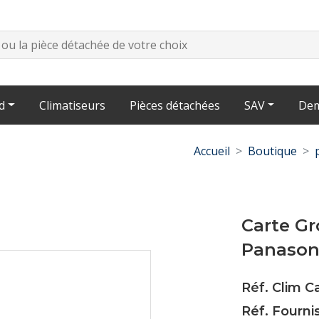
d
Climatiseurs
Pièces détachées
SAV
Dem
Accueil
Boutique
Carte G
Panasoni
Réf. Clim C
Réf. Fourn