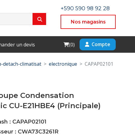
+590 590 98 92 28
Nos magasins
Cart
Compte
ander un devis
(
0
)
p-detach-climatisat
electronique
CAPAP02101
roupe Condensation
c CU-E21HBE4 (Principale)
ash : CAPAP02101
isseur : CWA73C3261R