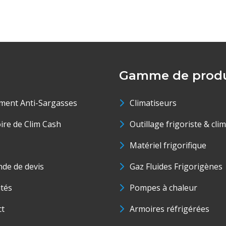
Gamme de produ
ment Anti-Sargasses
Climatiseurs
oire de Clim Cash
Outillage frigoriste & cli
Matériel frigorifique
de de devis
Gaz Fluides Frigorigènes
ités
Pompes à chaleur
ct
Armoires réfrigérées