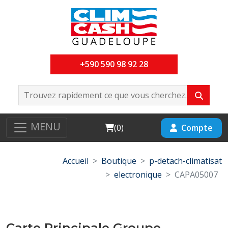
+590 590 98 92 28
MENU
Cart
Compte
(
0
)
Accueil
Boutique
p-detach-climatisat
electronique
CAPA05007
Carte Principale Groupe