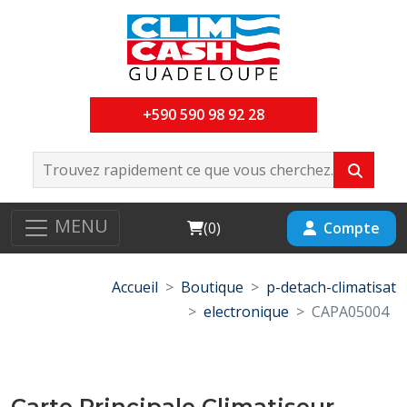
+590 590 98 92 28
MENU
Cart
Compte
(
0
)
Accueil
Boutique
p-detach-climatisat
electronique
CAPA05004
Carte Principale Climatiseur