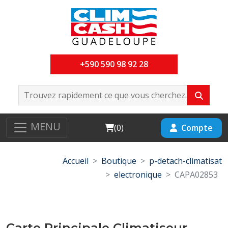
+590 590 98 92 28
MENU
Cart
Compte
(
0
)
Accueil
Boutique
p-detach-climatisat
electronique
CAPA02853
Carte Principale Climatiseur