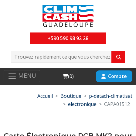
+590 590 98 92 28
MENU
Cart
Compte
(
0
)
Accueil
Boutique
p-detach-climatisat
electronique
CAPA01512
Carte Électronique PCB MK2 pour