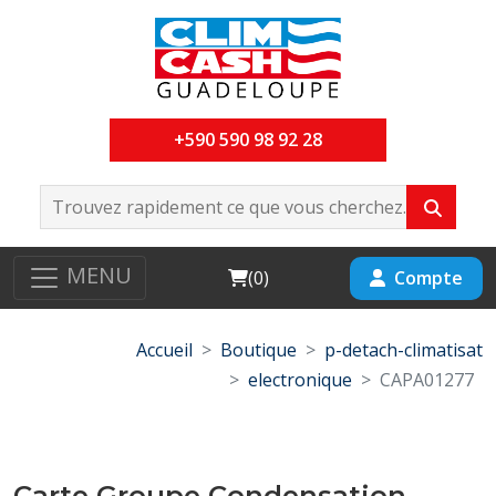
+590 590 98 92 28
MENU
Cart
Compte
(
0
)
Accueil
Boutique
p-detach-climatisat
electronique
CAPA01277
Carte Groupe Condensation