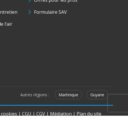
Offres pour les pros
ntretien
Formulaire SAV
e l’air
Autres régions :
Martinique
Guyane
e cookies
|
CGU
|
CGV
|
Médiation
|
Plan du site