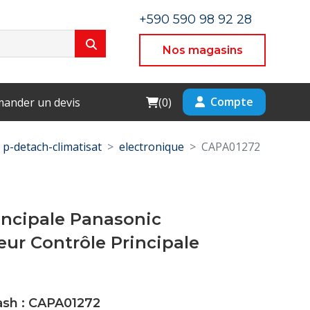
+590 590 98 92 28
Nos magasins
Cart
Compte
ander un devis
(
0
)
p-detach-climatisat
electronique
CAPA01272
incipale Panasonic
eur Contrôle Principale
ash : CAPA01272