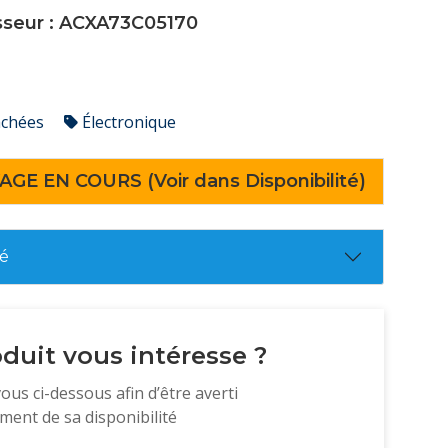
isseur : ACXA73C05170
achées
Électronique
AGE EN COURS (Voir dans Disponibilité)
té
duit vous intéresse ?
vous ci-dessous afin d’être averti
ent de sa disponibilité