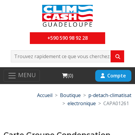
+590 590 98 92 28
MENU
Cart
Compte
(
0
)
Accueil
Boutique
p-detach-climatisat
electronique
CAPA01261
Carte Groupe Condensation