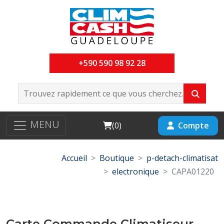
+590 590 98 92 28
MENU
Cart
Compte
(
0
)
Accueil
Boutique
p-detach-climatisat
electronique
CAPA01220
Carte Commande Climatiseur