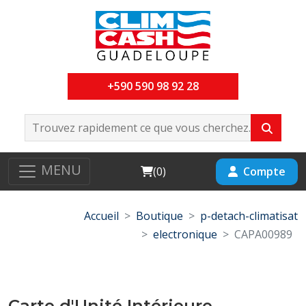
+590 590 98 92 28
MENU
Cart
Compte
(
0
)
Accueil
Boutique
p-detach-climatisat
electronique
CAPA00989
Carte d'Unité Intérieure