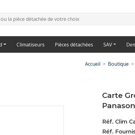
d
Climatiseurs
Pièces détachées
SAV
Dem
Accueil
Boutique
Carte G
Panason
Réf. Clim 
Réf. Fourn