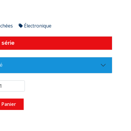
achées
Électronique
 série
té
 Panier