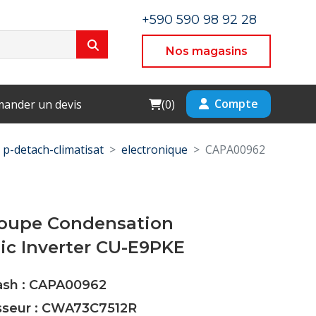
+590 590 98 92 28
Nos magasins
Cart
Compte
ander un devis
(
0
)
p-detach-climatisat
electronique
CAPA00962
roupe Condensation
ic Inverter CU-E9PKE
Cash : CAPA00962
isseur : CWA73C7512R