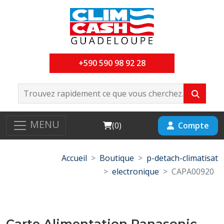
+590 590 98 92 28
MENU
Cart
Compte
(
0
)
Accueil
Boutique
p-detach-climatisat
electronique
CAPA00920
Carte Alimentation Panasonic