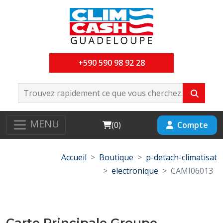
+590 590 98 92 28
MENU
Cart
Compte
(
0
)
Accueil
Boutique
p-detach-climatisat
electronique
CAMI06013
Carte Principale Groupe