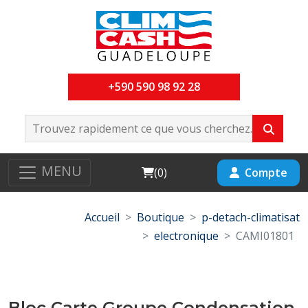
+590 590 98 92 28
MENU
Cart
Compte
(
0
)
Accueil
Boutique
p-detach-climatisat
electronique
CAMI01801
Bloc Carte Groupe Condensation