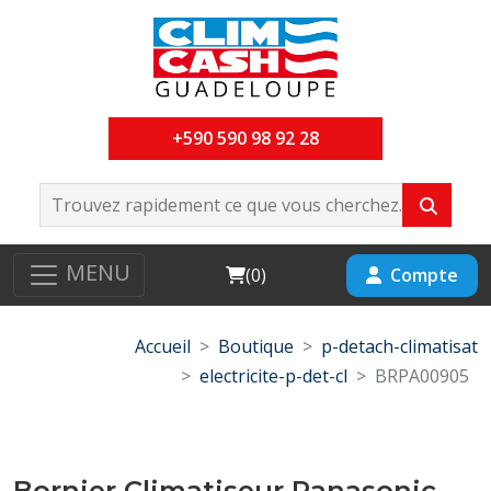
+590 590 98 92 28
MENU
Cart
Compte
(
0
)
Accueil
Boutique
p-detach-climatisat
electricite-p-det-cl
BRPA00905
Bornier Climatiseur Panasonic