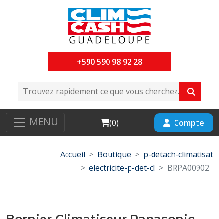
+590 590 98 92 28
MENU
Cart
Compte
(
0
)
Accueil
Boutique
p-detach-climatisat
electricite-p-det-cl
BRPA00902
Bornier Climatiseur Panasonic