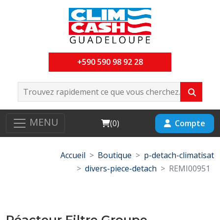
+590 590 98 92 28
MENU
Cart
Compte
(
0
)
Accueil
Boutique
p-detach-climatisat
divers-piece-detach
REMI00951
Réacteur Filtre Groupe