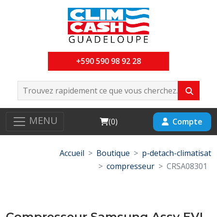
+590 590 98 92 28
MENU
Cart
Compte
(
0
)
Accueil
Boutique
p-detach-climatisat
compresseur
CRSA08301
Compresseur Samsung Assy EVI