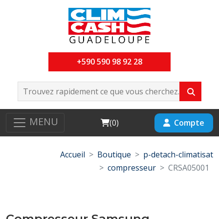
+590 590 98 92 28
MENU
Cart
Compte
(
0
)
Accueil
Boutique
p-detach-climatisat
compresseur
CRSA05001
Compresseur Samsung