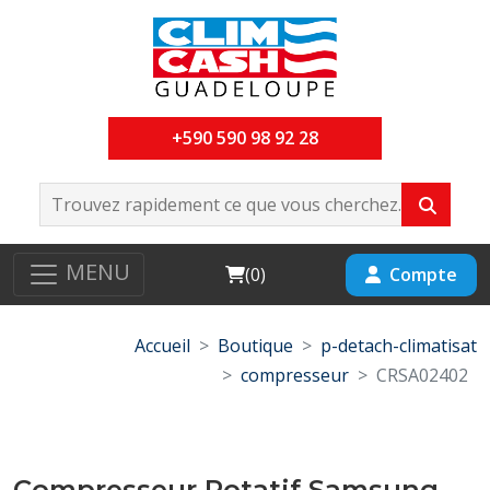
+590 590 98 92 28
MENU
Cart
Compte
(
0
)
Accueil
Boutique
p-detach-climatisat
compresseur
CRSA02402
Compresseur Rotatif Samsung