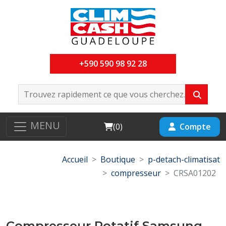
+590 590 98 92 28
MENU
Cart
Compte
(
0
)
Accueil
Boutique
p-detach-climatisat
compresseur
CRSA01202
Compresseur Rotatif Samsung