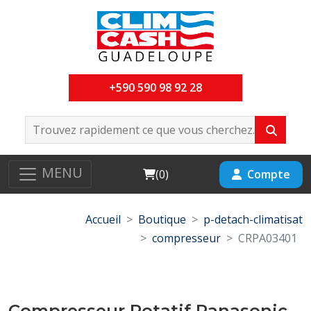
+590 590 98 92 28
MENU
Cart
Compte
(
0
)
Accueil
Boutique
p-detach-climatisat
compresseur
CRPA03401
Compresseur Rotatif Panasonic