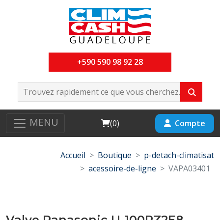
+590 590 98 92 28
MENU
Cart
Compte
(
0
)
Accueil
Boutique
p-detach-climatisat
acessoire-de-ligne
VAPA03401
Valve Panasonic U-100PZ2E8