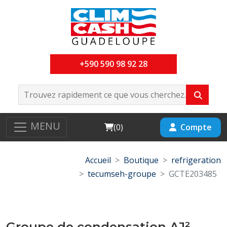
+590 590 98 92 28
MENU
Cart
Compte
(
0
)
Accueil
Boutique
refrigeration
tecumseh-groupe
GCTE203485
Groupe de condensation AJ²