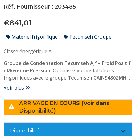
Réf. Fournisseur : 203485
€841,01
Matériel frigorifique
Tecumseh Groupe
Classe énergétique A,
Groupe de Condensation Tecumseh AJ² – Froid Positif
/ Moyenne Pression.
Optimisez vos installations
frigorifiques avec le groupe
Tecumseh CAJN9480ZMHR
.
Ce groupe hermétique monophasé (230V) est conçu
Voir plus
pour les applications de froid commercial (vitrines,
chambres froides). Polyvalent, il est compatible multi-
ARRIVAGE EN COURS (Voir dans
fluides (R404A, R452A, R449A) et offre une puissance
Disponibilité)
frigorifique fiable (~1200W) même en ambiance chaude.
Robuste, compact et prêt à poser.
Disponibilité