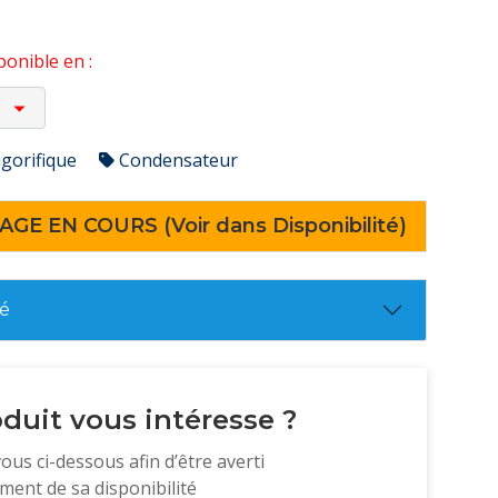
onible en :
igorifique
Condensateur
AGE EN COURS (Voir dans Disponibilité)
té
duit vous intéresse ?
vous ci-dessous afin d’être averti
ent de sa disponibilité