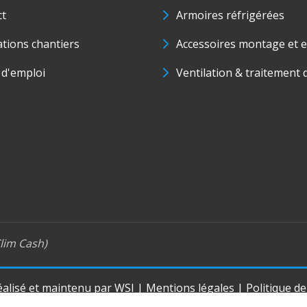
ct
Armoires réfrigérées
ations chantiers
Accessoires montage et e
 d'emploi
Ventilation & traitement d
lim Cash)
réalisé et maintenu par
WSI
|
Mentions légales
|
Politique d