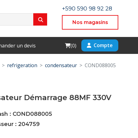
+590 590 98 92 28
Nos magasins
Cart
Compte
ander un devis
(
0
)
refrigeration
condensateur
COND088005
ateur Démarrage 88MF 330V
Cash : COND088005
sseur : 204759