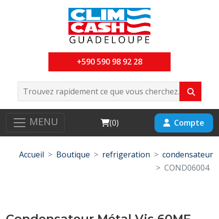
+590 590 98 92 28
MENU
Cart
Compte
(
0
)
Accueil
Boutique
refrigeration
condensateur
COND06004
Condensateur Métal Vis 60MF