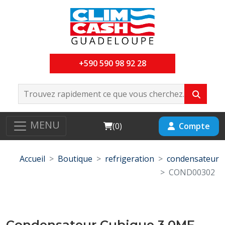
+590 590 98 92 28
MENU
Cart
Compte
(
0
)
Accueil
Boutique
refrigeration
condensateur
COND00302
Condensateur Cubique 3,0MF