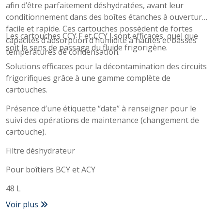
afin d’être parfaitement déshydratées, avant leur
conditionnement dans des boîtes étanches à ouverture
facile et rapide. Ces cartouches possèdent de fortes
Les cartouches CCY F et CCY I sont efficaces, quel que
capacités d’adsorption d’humidité à hautes et basses
soit le sens de passage du fluide frigorigène.
températures de condensation.
Solutions efficaces pour la décontamination des circuits
frigorifiques grâce à une gamme complète de
cartouches.
Présence d’une étiquette ‘’date’’ à renseigner pour le
suivi des opérations de maintenance (changement de
cartouche).
Filtre déshydrateur
Pour boîtiers BCY et ACY
48 L
Voir plus