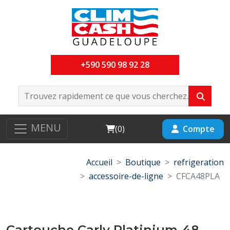
+590 590 98 92 28
MENU
Cart
Compte
(
0
)
Accueil
Boutique
refrigeration
accessoire-de-ligne
CFCA48PLA
Cartouche Carly Platinium-48