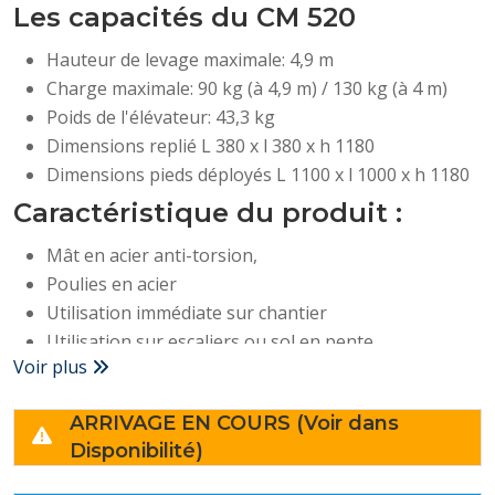
Les capacités du CM 520
Hauteur de levage maximale: 4,9 m
Charge maximale: 90 kg (à 4,9 m) / 130 kg (à 4 m)
Poids de l'élévateur: 43,3 kg
Dimensions replié L 380 x l 380 x h 1180
Dimensions pieds déployés L 1100 x l 1000 x h 1180
Caractéristique du produit :
Mât en acier anti-torsion,
Poulies en acier
Utilisation immédiate sur chantier
Utilisation sur escaliers ou sol en pente
Voir plus
Cinématique spéciale des pieds pour travail près du
mur
ARRIVAGE EN COURS (Voir dans
Entraînement par treuil électrique 230 V monophasé
Disponibilité)
à variateur de vitesse
Limiteur de couple intégré, stop le levage en cas de