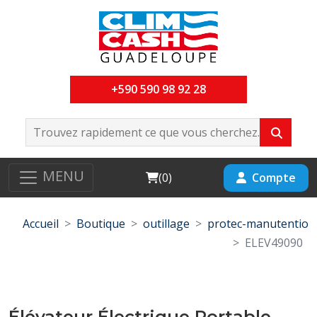
+590 590 98 92 28
MENU
Cart
Compte
(
0
)
Accueil
Boutique
outillage
protec-manutentio
ELEV49090
Élévateur Électrique Portable