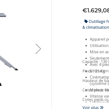
€1.629,0
Outillage f
& climatisatio
Appareil p
Utilisatio
Mise en ac
Seulement 
Capacité : 130
Avec 4 pie
Utilisatio
Poids : 21 kg
Cinématiqu
Hauteur de
ba
(
système 
Moteur él
Cotes pieds f
Vitesse va
Cotes pieds ou
Limiteur d
Voir plus
Utilisatio