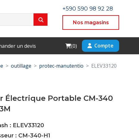
+590 590 98 92 28
Nos magasins
Cart
Compte
ander un devis
(
0
)
ue
outillage
protec-manutentio
ELEV33120
r Électrique Portable CM-340
,3M
ash : ELEV33120
sseur : CM-340-H1