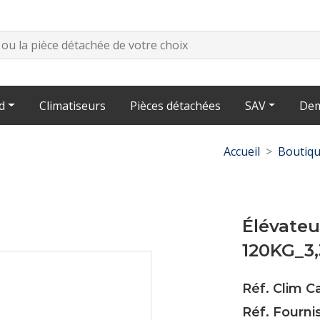
d
Climatiseurs
Pièces détachées
SAV
Dem
Accueil
Boutiq
Élévateu
120KG_3
Réf. Clim C
Réf. Fourni