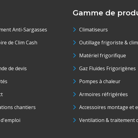
Gamme de produ
ment Anti-Sargasses
Climatiseurs
oire de Clim Cash
Outillage frigoriste & cli
Matériel frigorifique
de de devis
Gaz Fluides Frigorigènes
ités
Pompes à chaleur
ct
Armoires réfrigérées
ations chantiers
Accessoires montage et e
 d'emploi
Ventilation & traitement d