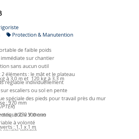
8
rigoriste
n
Protection & Manutention
ortable de faible poids
n immédiate sur chantier
tion sans aucun outil
2 éléments : le mât et le plateau
 kg à 3,0 m et 120 kg à 3,3 m
ds réglable individuellement
n sur escaliers ou sol en pente
e spéciale des pieds pour travail près du mur
se : 970 mm
UPTER
)
ectrique 230 V mono
ermés : 300 x 300 mm
riable à volonté
verts : 1,1 x 1 m
e couple intégré
n manuelle possible