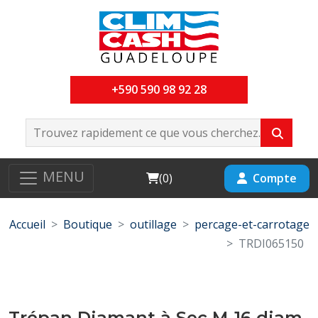
+590 590 98 92 28
MENU
Cart
Compte
(
0
)
Accueil
Boutique
outillage
percage-et-carrotage
TRDI065150
Trépan Diamant à Sec M-16 diam-