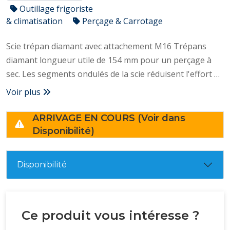
Outillage frigoriste
& climatisation
Perçage & Carrotage
Scie trépan diamant avec attachement M16 Trépans
diamant longueur utile de 154 mm pour un perçage à
sec. Les segments ondulés de la scie réduisent l'effort et
augmentent la résistance. – Segments ondulés grande
Voir plus
résistance – Lumières d’extraction – Segments avivés –
Utilisation à sec – Sans vibration – Sans éclat – Propreté
ARRIVAGE EN COURS (Voir dans
des encastrements, pas besoin de recolmater : gain de
Disponibilité)
temps
Disponibilité
Ce produit vous intéresse ?