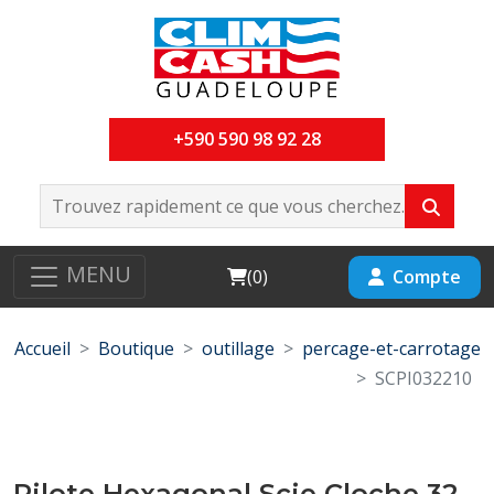
+590 590 98 92 28
MENU
Cart
Compte
(
0
)
Accueil
Boutique
outillage
percage-et-carrotage
SCPI032210
Pilote Hexagonal Scie Cloche 32