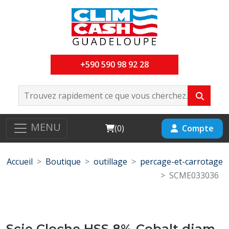
+590 590 98 92 28
MENU
Cart
Compte
(
0
)
Accueil
Boutique
outillage
percage-et-carrotage
SCME033036
Scie Cloche HSS 8%-Cobalt diam-