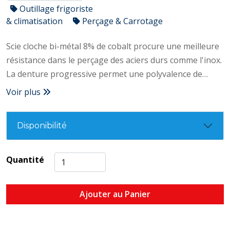
Outillage frigoriste
& climatisation
Perçage & Carrotage
Scie cloche bi-métal 8% de cobalt procure une meilleure
résistance dans le perçage des aciers durs comme l'inox.
La denture progressive permet une polyvalence de
coupe dans les matériaux avec un bon niveau de finition
Voir plus
(bois, métal, PVC et Inox) – Denture HSS 8% cobalt –
Denture fraisée et avoyée – Denture progressive – 4-6
Disponibilité
tpi/mm – Longueur 38mm – Denture fraisée plus
résistante et augmente la durée de vie – Denture
avoyée : grand pouvoir de coupe. Facilité d’évacuation
Quantité
des particules et évite le blocage – La denture
progressive permet une polyvalence de coupe et une
Ajouter au Panier
finition propre